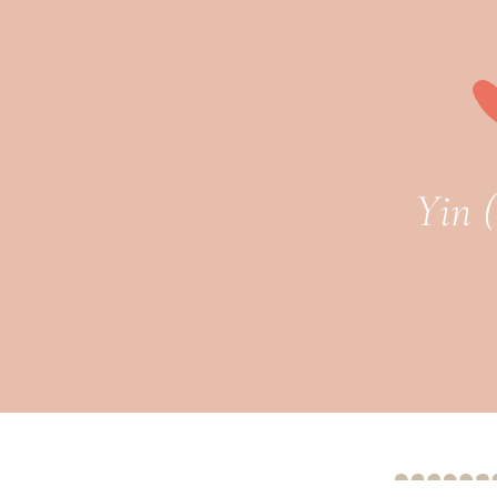
Yin 
Yin Yoga ist ein sanfter Yoga-Stil, der über Dehnun
als dein größtes Kommunikationsnetzwerk, in dem