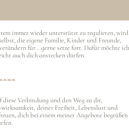
tiges Wort und oft versehen mit vielen Meinungen.
stem immer wieder unterstützt zu regulieren, wird
und Schockmomenten vor allem das kleine t, das
selbst, die eigene Familie, Kinder und Freunde,
mag: Prägungen der Vergangenheit, destruktive,
erändern für …gerne setze fort. Dafür möchte ic
 wirken, Glaubenssätze, Kompensations- und
eicht auch dich anstecken dürfen.
strategien.
Wissen (Psychoedukation) verwebe ich für dich
 meinen Angeboten, da Trauma jedweder Art im
e Verbindung zu dir unterbricht. Hierunter fallen
 Selbstwirksamkeit, der Umgang mit Spannung,
f diese Verbindung und den Weg zu dir,
stoleranz sowie deiner Resilienz.
-wirksamkeit, deiner Freiheit, Lebenslust und
freuen, dich bei einem meiner Angebote begrüßen
tlich mehr: eine Haltung, die meiner Meinung nach
ürfen.
erhalten muss, für einen feinfühligeren Umgang