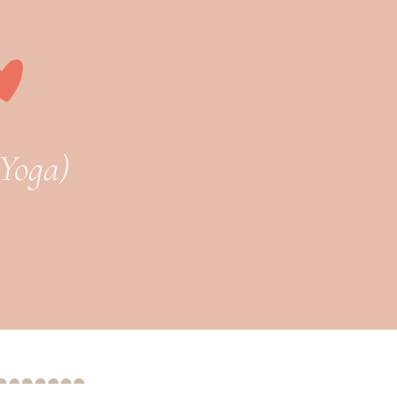
(Yoga)
g im faszialen Körpergewebe ansetzt. Faszien gelten,
 zugleich all deine Erfahrungen und Erinnerungen