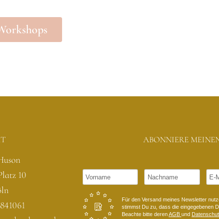
umen, in denen das eigene So-Sein Platz hat.
 Workshops
ble Workshops
KT
ABONNIERE MEINE
Huson
Platz 10
öln
Für den Versand meines Newsletter nutze
5841061
stimmst Du zu, dass die eingegebenen Da
Beachte bitte deren
AGB
und
Datenschu