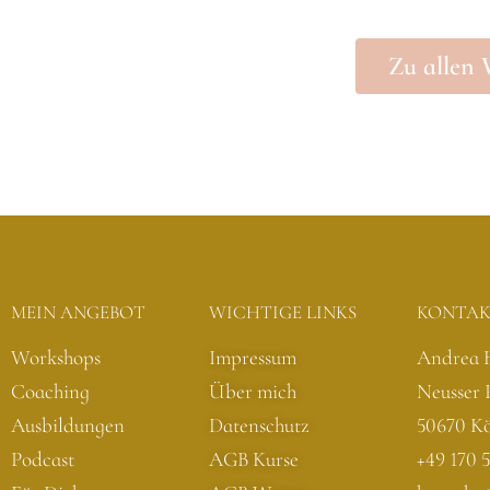
miteinander und dem Erleben von sicheren Rä
Zu allen
traumasensi
MEIN ANGEBOT
WICHTIGE LINKS
KONTA
Workshops
Impressum
Andrea 
Coaching
Über mich
Neusser 
Ausbildungen
Datenschutz
50670 K
Podcast
AGB Kurse
+49 170 