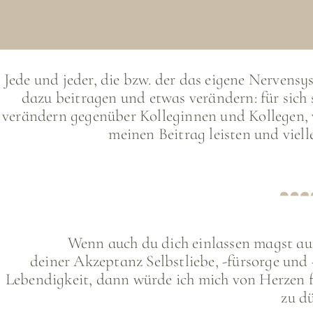
Traumasensibilität, Trauma ist ein großes, mäch
Jede und jeder, die bzw. der das eigene Nervensy
Für mich ist es neben den benennbaren Krisen 
dazu beitragen und etwas verändern: für sich 
"leise Trauma", auf dass ich mit dir blicken 
verändern gegenüber Kolleginnen und Kollegen, v
unbewusste Muster, die im Hier und Jetzt
meinen Beitrag leisten und viell
Überlebens
Neben einer Fülle von nervensystembasiertem 
insbesondere körperorientierte Methoden in
Körper (fest)steckt und mit seiner Intensität di
für mich Themen, wie z.B. Selbstregulation,
Wenn auch du dich einlassen magst au
Emotionen, Akut-Momenten, Stres
deiner Akzeptanz Selbstliebe, -fürsorge und 
Lebendigkeit, dann würde ich mich von Herzen 
Gleichzeitig ist für mich Traumasensibilität deu
zu d
in alle Bereiche unserer Gesellschaft Einzug 